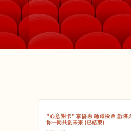
"心意謝卡" 享優惠 踴躍投票 戲院
你一同共創未來 (已結束)