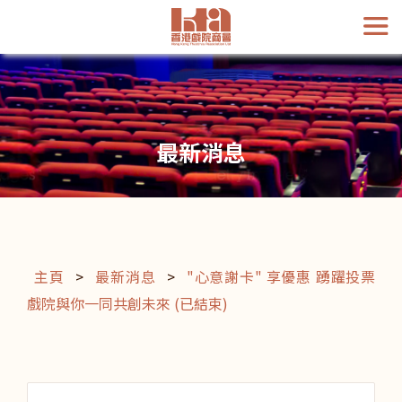
最新消息
主頁
>
最新消息
>
"心意謝卡" 享優惠 踴躍投票
戲院與你一同共創未來 (已結束)