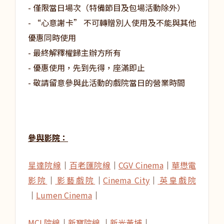
- 僅限當日場次（特備節目及包場活動除外）
- “心意謝卡” 不可轉贈別人使用及不能與其他
優惠同時使用
- 最終解釋權歸主辦方所有
- 優惠使用，先到先得，座滿即止
- 敬請留意參與此活動的戲院當日的營業時間
參與影院：
星達院線
│
百老匯院線
│
CGV Cinema
│
華懋電
影院
│
影藝戲院
│
Cinema City
│
英皇戲院
│
Lumen Cinema
│
MCL院線
│
新寶院線
│
新光黃埔
│