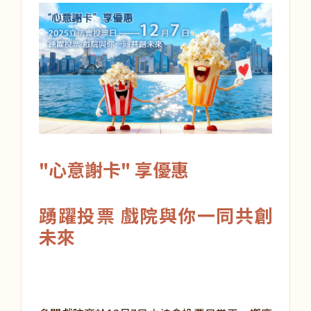
"心意謝卡" 享優惠
踴躍投票 戲院與你一同共創
未來