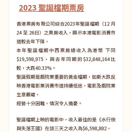
2023 聖誕檔期票房
香港票房有限公司綜合2023年聖誕檔期（12 月
24 至 26日）之票房收入，顯示本港電影消費市
道較去年下降，
本年聖誕檔期中西票房總收入為港幣 下同
$19,598,975，與去年同期的$32,848,164比
較，大跌40.33%。
聖誕假期是戲院業重要的黃金檔期，如斯大跌反
映香港電影業消費市道持續低迷，電影及戲院業
生意嚴峻，
經營十分困難，情況令人擔憂。
聖誕檔期上映的電影中，收入最佳的是《水行俠
與失落王國》在該三天之收入為$6,598,882，