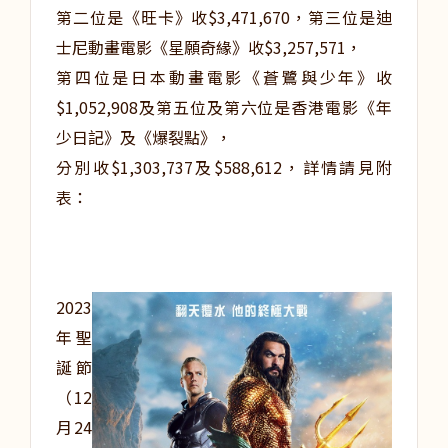
第二位是《旺卡》收$3,471,670，第三位是迪
士尼動畫電影《星願奇緣》收$3,257,571，
第四位是日本動畫電影《蒼鷺與少年》收
$1,052,908及第五位及第六位是香港電影《年
少日記》及《爆裂點》，
分別收$1,303,737及$588,612，詳情請見附
表：
2023
年聖
誕節
（12
月24