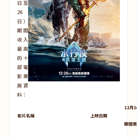
日至
26
日）
期間
收入
最高
的十
部電
影票
房資
料：
12
月2
影片名稱
上映日期
期間票