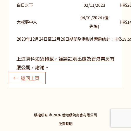
白日之下
02/11/2023
HK$26
04/01/2024 (優
大叔夢中人
HK$14
先場)
2023年12月24日至12月26日期間全港影片票房總計：HK$19,598
上述資料
如須轉載，謹請註明出處為香港票房有
限公司
，謝謝。
返回上頁
版權所有 © 2026 香港戲院商會有限公司
免責聲明