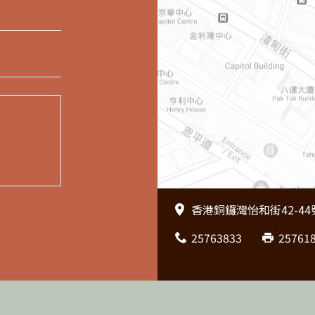
香港銅鑼灣怡和街42-4
25763833
25761