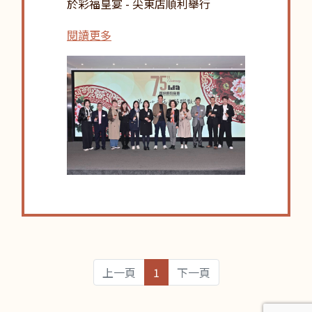
於彩福皇宴 - 尖東店順利舉行
閱讀更多
上一頁
1
下一頁