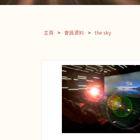
主頁
>
會員資料
>
the sky